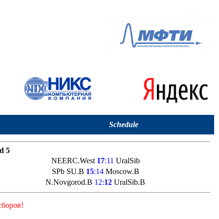
Schedule
d 5
NEERC.West
17
:11
UralSib
SPb SU.B
15
:14
Moscow.B
N.Novgorod.B
12:
12
UralSib.B
сборов!