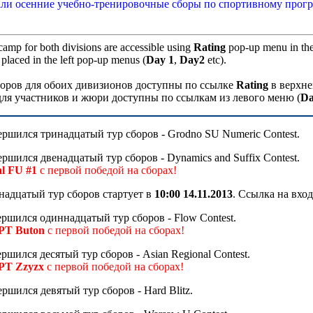
ли осенние учебно-тренировочные сборы по спортивному прогр
camp for both divisions are accessible using
Rating
pop-up menu in the 
 placed in the left pop-up menus (
Day 1
,
Day2
etc).
оров для обоих дивизионов доступны по ссылке
Rating
в верхне
ля участников и жюри доступны по ссылкам из левого меню (
Da
ршился тринадцатый тур сборов - Grodno SU Numeric Contest.
ршился двенадцатый тур сборов - Dynamics and Suffix Contest.
l FU #1
с первой победой на сборах!
адцатый тур сборов стартует в
10:00 14.11.2013
. Ссылка на вход
ршился одиннадцатый тур сборов - Flow Contest.
PT Buton
с первой победой на сборах!
ршился деcятый тур сборов - Asian Regional Contest.
PT Zzyzx
с первой победой на сборах!
ршился девятый тур сборов - Hard Blitz.