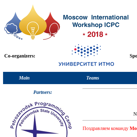
Co-organizers:
Spo
Main
Teams
Partners:
N
Поздравляем команду
Mo