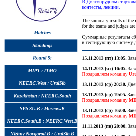
В Долгопрудном стартова
контесты, лекции.
The summary results of the 
for the teams and judges are
Matches
Суммарные результаты сб
в тестирующую систему д
Standings
Round 5:
15.11.2013 (пт) 13:05.
Заве
14.11.2013 (чт) 16:05.
Заве
MIPT : ITMO
Поздравляем команду
Ura
NEERC.West : UralSib
13.11.2013 (ср) 20:30.
Двен
13.11.2013 (ср) 19:05.
Заве
Kazakhstan : NEERC.South
Поздравляем команду
MI
SPb SU.B : Moscow.B
13.11.2013 (ср) 16:00.
Заве
Поздравляем команду
MI
NEERC.South.B : NEERC.West.B
11.11.2013 (пн) 20:00.
Заве
Nizhny Novgorod.B : UralSib.B