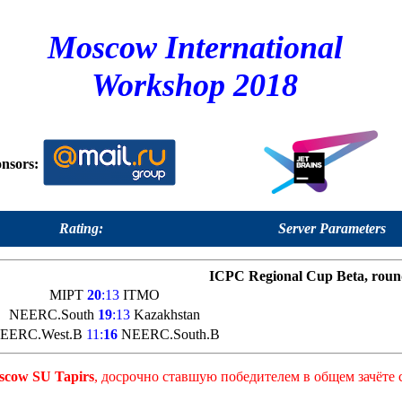
Moscow International
Workshop 2018
nsors:
Rating:
Server Parameters
ICPC Regional Cup Beta, roun
MIPT
20
:13
ITMO
NEERC.South
19
:13
Kazakhstan
EERC.West.B
11:
16
NEERC.South.B
scow SU Tapirs
, досрочно ставшую победителем в общем зачёте 