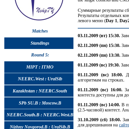
Суммарные результаты сб
Результаты отдельных ко
левого меню (
Day 1
,
Day
Matches
03.11.2009 (вт) 15:30.
Заве
Standings
02.11.2009 (пн) 15:30.
Зав
Round 5:
02.11.2009 (пн) 13:30.
Заве
01.11.2009 (вс) 19:30.
Заве
MIPT : ITMO
01.11.2009 (вс) 18:00.
Дл
NEERC.West : UralSib
алгоритмам на строках.
01.11.2009 (вс) 16:00.
За
Kazakhstan : NEERC.South
контеста доступны для д
SPb SU.B : Moscow.B
01.11.2009 (вс) 14:00.
В п
(2.5-часовой) контест. А
NEERC.South.B : NEERC.West.B
31.10.2009 (сб) 18:00.
Зав
для дорешивания на
сайт
Nizhny Novgorod.B : UralSib.B