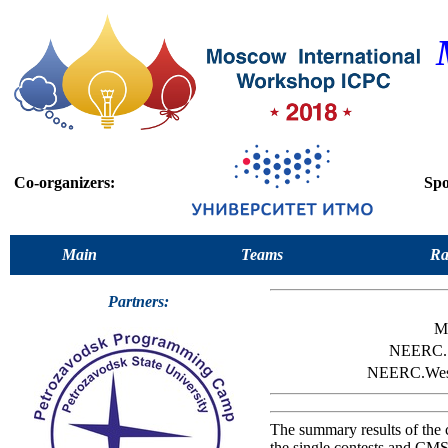
Co-organizers:
Spo
Main
Teams
Ra
Partners:
M
NEERC.
NEERC.We
The summary results of the 
the single contests and CMS 